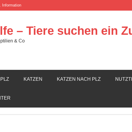
. Information
lfe – Tiere suchen ein 
ptilien & Co
PLZ
KATZEN
KATZEN NACH PLZ
NUTZT
HTER