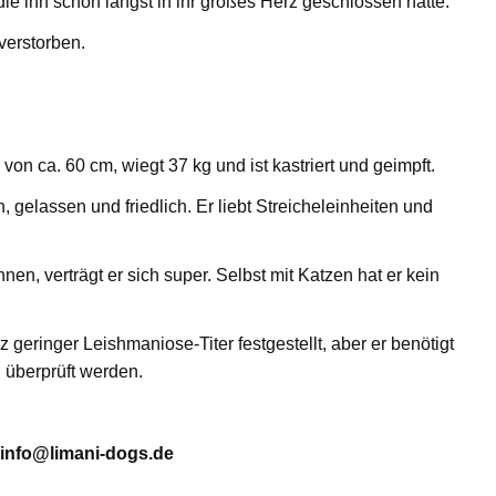
die ihn schon längst in ihr großes Herz geschlossen hatte.
verstorben.
e von ca. 60 cm, wiegt 37 kg und ist kastriert und geimpft.
h, gelassen und friedlich. Er liebt Streicheleinheiten und
n, verträgt er sich super. Selbst mit Katzen hat er kein
eringer Leishmaniose-Titer festgestellt, aber er benötigt
h überprüft werden.
info@limani-dogs.de