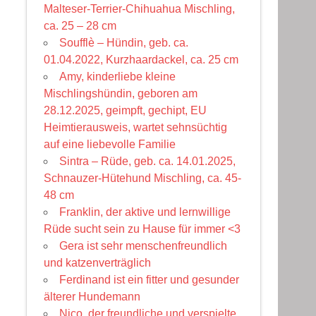
Malteser-Terrier-Chihuahua Mischling,
ca. 25 – 28 cm
Soufflè – Hündin, geb. ca.
01.04.2022, Kurzhaardackel, ca. 25 cm
Amy, kinderliebe kleine
Mischlingshündin, geboren am
28.12.2025, geimpft, gechipt, EU
Heimtierausweis, wartet sehnsüchtig
auf eine liebevolle Familie
Sintra – Rüde, geb. ca. 14.01.2025,
Schnauzer-Hütehund Mischling, ca. 45-
48 cm
Franklin, der aktive und lernwillige
Rüde sucht sein zu Hause für immer <3
Gera ist sehr menschenfreundlich
und katzenverträglich
Ferdinand ist ein fitter und gesunder
älterer Hundemann
Nico, der freundliche und verspielte