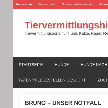
Zum
Impressum
Datenschutz
Nutzungsbedingungen
allgem
Inhalt
springen
Tiervermittlungshi
Tiervermittlungsportal für Hund, Katze, Nager, Re
STARTSEITE
HUNDE
HUNDE NACH 
PATEN/PFLEGESTELLEN GESUCHT
ZÜC
BRUNO – UNSER NOTFALL