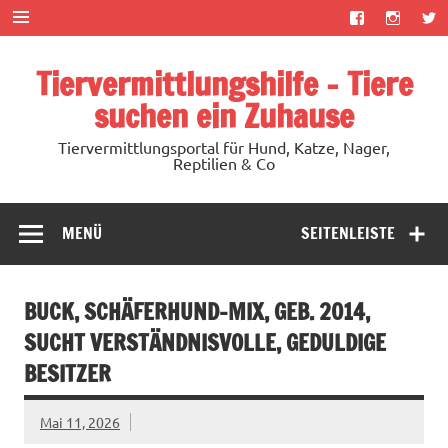
Zum
Inhalt
springen
Tiervermittlungshilfe – Tiere
suchen ein Zuhause
Tiervermittlungsportal für Hund, Katze, Nager,
Reptilien & Co
MENÜ
SEITENLEISTE
BUCK, SCHÄFERHUND-MIX, GEB. 2014,
SUCHT VERSTÄNDNISVOLLE, GEDULDIGE
BESITZER
Mai 11, 2026