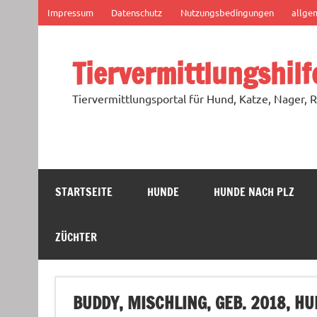
Zum
Impressum
Datenschutz
Nutzungsbedingungen
allge
Inhalt
springen
Tiervermittlungshilf
Tiervermittlungsportal für Hund, Katze, Nager, R
STARTSEITE
HUNDE
HUNDE NACH PLZ
ZÜCHTER
BUDDY, MISCHLING, GEB. 2018, H