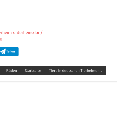
ierheim-unterheinsdorf/
de
Rüden
Startseite
Tiere in deutschen Tierheimen ↓