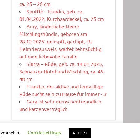
ca. 25 – 28 cm
Soufflè – Hündin, geb. ca.
01.04.2022, Kurzhaardackel, ca. 25 cm
Amy, kinderliebe kleine
Mischlingshündin, geboren am
28.12.2025, geimpft, gechipt, EU
Heimtierausweis, wartet sehnsüchtig
auf eine liebevolle Familie
Sintra – Rüde, geb. ca. 14.01.2025,
Schnauzer-Hütehund Mischling, ca. 45-
48 cm
Franklin, der aktive und lernwillige
Rüde sucht sein zu Hause für immer <3
Gera ist sehr menschenfreundlich
und katzenverträglich
f you wish.
Cookie settings
ACCEPT
WordPress-Theme: Dynamic News von ThemeZee.