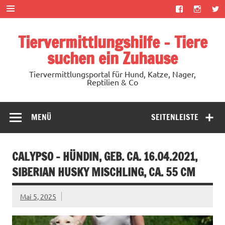
Zum
Inhalt
springen
Tiervermittlungshilfe – Tiere
suchen ein Zuhause
Tiervermittlungsportal für Hund, Katze, Nager,
Reptilien & Co
MENÜ
SEITENLEISTE
CALYPSO – HÜNDIN, GEB. CA. 16.04.2021,
SIBERIAN HUSKY MISCHLING, CA. 55 CM
Mai 5, 2025