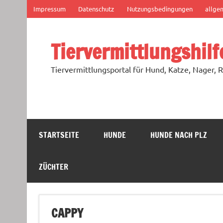
Zum
Impressum
Datenschutz
Nutzungsbedingungen
allge
Inhalt
springen
Tiervermittlungshilf
Tiervermittlungsportal für Hund, Katze, Nager, R
STARTSEITE
HUNDE
HUNDE NACH PLZ
ZÜCHTER
CAPPY