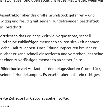
SEIN Zuhause! Und überrascht uns jedes Mal wieder, wenn wir
 Rasentraktor über das große Grundstück gefahren – und
r witzig und freudig mit seinen Hundefreunden beschäftigt.
r Fortschritt!
tzdessen dass er lange Zeit viel verpasst hat, schnell.
und seine zukünftigen Menschen sollten sich Zeit nehmen,
 dabei Halt zu geben. Nach Erkundungstouren braucht er
, aber er kann schnell einsortieren und verstehen, das seine
r einen zuverlässigen Menschen an seiner Seite.
m Bilderbuch: viel Auslauf auf dem eingezäunten Grundstück,
inen 4 Hundekumpels. Es ersetzt aber nicht ein richtiges
fekte Zuhause für Cappy aussehen sollte:
egend