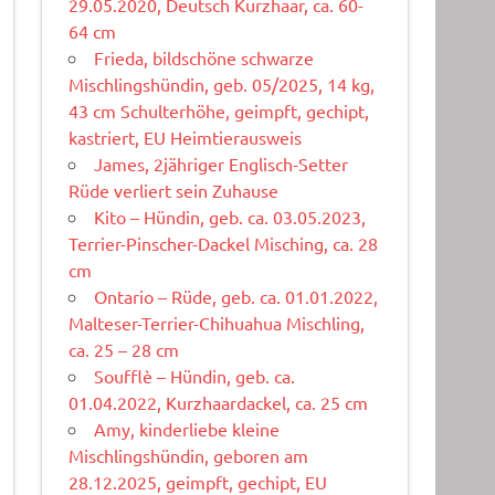
29.05.2020, Deutsch Kurzhaar, ca. 60-
64 cm
Frieda, bildschöne schwarze
Mischlingshündin, geb. 05/2025, 14 kg,
43 cm Schulterhöhe, geimpft, gechipt,
kastriert, EU Heimtierausweis
James, 2jähriger Englisch-Setter
Rüde verliert sein Zuhause
Kito – Hündin, geb. ca. 03.05.2023,
Terrier-Pinscher-Dackel Misching, ca. 28
cm
Ontario – Rüde, geb. ca. 01.01.2022,
Malteser-Terrier-Chihuahua Mischling,
ca. 25 – 28 cm
Soufflè – Hündin, geb. ca.
01.04.2022, Kurzhaardackel, ca. 25 cm
Amy, kinderliebe kleine
Mischlingshündin, geboren am
28.12.2025, geimpft, gechipt, EU