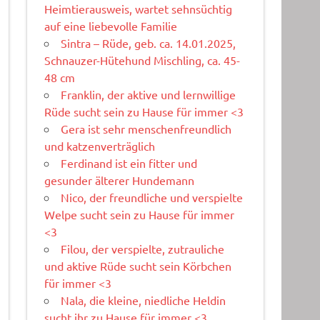
Heimtierausweis, wartet sehnsüchtig
auf eine liebevolle Familie
Sintra – Rüde, geb. ca. 14.01.2025,
Schnauzer-Hütehund Mischling, ca. 45-
48 cm
Franklin, der aktive und lernwillige
Rüde sucht sein zu Hause für immer <3
Gera ist sehr menschenfreundlich
und katzenverträglich
Ferdinand ist ein fitter und
gesunder älterer Hundemann
Nico, der freundliche und verspielte
Welpe sucht sein zu Hause für immer
<3
Filou, der verspielte, zutrauliche
und aktive Rüde sucht sein Körbchen
für immer <3
Nala, die kleine, niedliche Heldin
sucht ihr zu Hause für immer <3