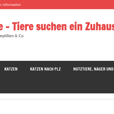
m. Information
e – Tiere suchen ein Zuhau
eptilien & Co
KATZEN
KATZEN NACH PLZ
NUTZTIERE, NAGER UND