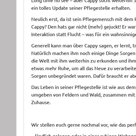
Long time no see – aber Cappy sucht weiterhin 
ein tolles Update seiner Pflegestelle erhalten.
Neulich erst, da ist sein Pflegemensch mit dem
Cappy? Den hats gar nicht (mehr) gejuckt! Er wa
Interaktion statt Flucht – was für ein wahnsinnige
Generell kann man über Cappy sagen, er lernt, tro
Natürlich machen ihm noch einige Dinge Sorgen 
die Welt mit ihm weiterhin zu erkunden und ihm
etwas mehr Ruhe, um all das Neue zu verarbeiten
Sorgen unbegründet waren. Dafür braucht er abe
Das Leben in seiner Pflegestelle ist wie aus de
umgeben von Feldern und Wald, zusammen mit se
Zuhause.
Wir stellen euch gerne nochmal vor, wie das per
– ländlich gelegen oder in einer ruhigen Wohng