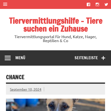
Zum
Inhalt
springen
Tiervermittlungshilfe – Tiere
suchen ein Zuhause
Tiervermittlungsportal für Hund, Katze, Nager,
Reptilien & Co
MENÜ
SEITENLEISTE
CHANCE
September 10, 2024