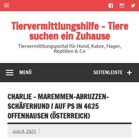
Zum
Inhalt
springen
Tiervermittlungshilfe – Tiere
suchen ein Zuhause
Tiervermittlungsportal für Hund, Katze, Nager,
Reptilien & Co
MENÜ
SEITENLEISTE
CHARLIE – MAREMMEN-ABRUZZEN-
SCHÄFERHUND / AUF PS IN 4625
OFFENHAUSEN (ÖSTERREICH)
Juni 8, 2025