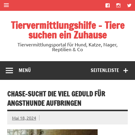
Zum
Inhalt
springen
Tiervermittlungshilfe – Tiere
suchen ein Zuhause
Tiervermittlungsportal für Hund, Katze, Nager,
Reptilien & Co
MENÜ
SEITENLEISTE
CHASE-SUCHT DIE VIEL GEDULD FÜR
ANGSTHUNDE AUFBRINGEN
Mai 18, 2024