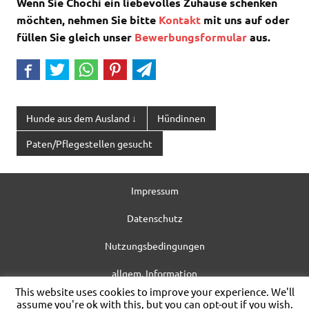
Wenn Sie Chochi ein liebevolles Zuhause schenken
möchten, nehmen Sie bitte
Kontakt
mit uns auf oder
füllen Sie gleich unser
Bewerbungsformular
aus.
Hunde aus dem Ausland ↓
Hündinnen
Paten/Pflegestellen gesucht
Impressum
Datenschutz
Nutzungsbedingungen
allgem. Information
This website uses cookies to improve your experience. We'll
WordPress-Theme: Dynamic News von ThemeZee.
assume you're ok with this, but you can opt-out if you wish.