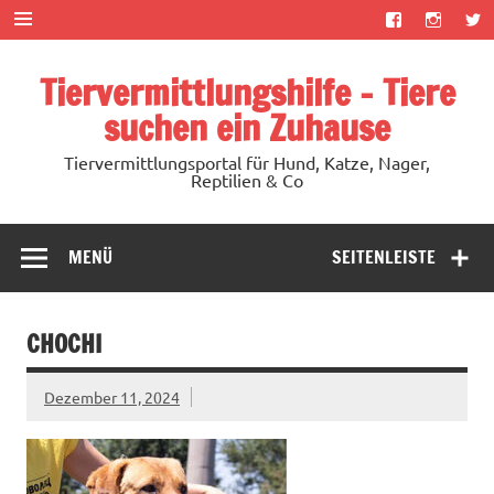
Zum
Inhalt
springen
Tiervermittlungshilfe – Tiere
suchen ein Zuhause
Tiervermittlungsportal für Hund, Katze, Nager,
Reptilien & Co
MENÜ
SEITENLEISTE
CHOCHI
Dezember 11, 2024