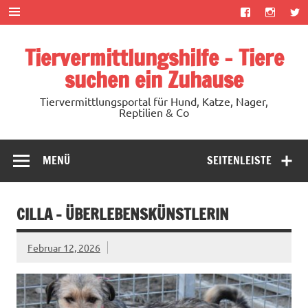
Zum
Inhalt
springen
Tiervermittlungshilfe – Tiere
suchen ein Zuhause
Tiervermittlungsportal für Hund, Katze, Nager,
Reptilien & Co
MENÜ
SEITENLEISTE
CILLA – ÜBERLEBENSKÜNSTLERIN
Februar 12, 2026