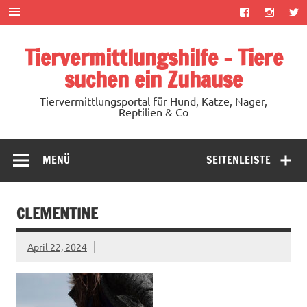
Zum
Inhalt
springen
Tiervermittlungshilfe – Tiere
suchen ein Zuhause
Tiervermittlungsportal für Hund, Katze, Nager,
Reptilien & Co
MENÜ
SEITENLEISTE
CLEMENTINE
April 22, 2024