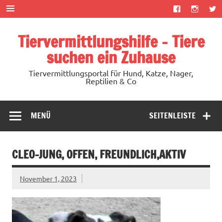
Zum
Inhalt
springen
Tiervermittlungshilfe – Tiere
suchen ein Zuhause
Tiervermittlungsportal für Hund, Katze, Nager,
Reptilien & Co
MENÜ
SEITENLEISTE
CLEO-JUNG, OFFEN, FREUNDLICH,AKTIV
November 1, 2023