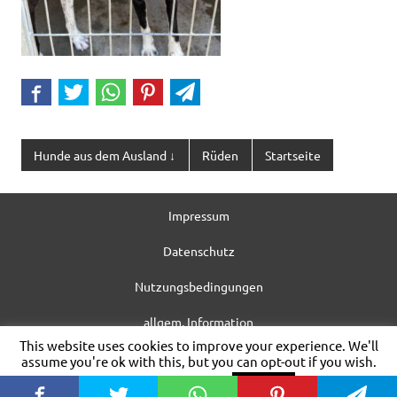
Hunde aus dem Ausland ↓
Rüden
Startseite
Impressum
Datenschutz
Nutzungsbedingungen
allgem. Information
This website uses cookies to improve your experience. We'll
WordPress-Theme: Dynamic News von ThemeZee.
assume you're ok with this, but you can opt-out if you wish.
Cookie settings
ACCEPT