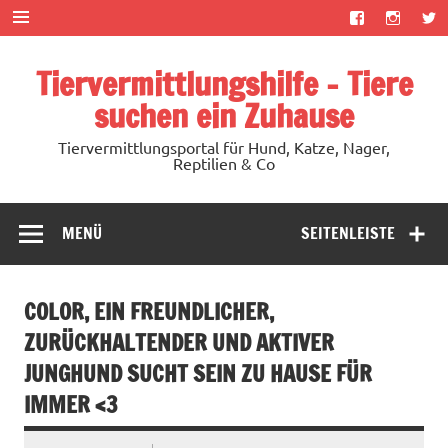
Zum
Inhalt
springen
Tiervermittlungshilfe – Tiere
suchen ein Zuhause
Tiervermittlungsportal für Hund, Katze, Nager,
Reptilien & Co
MENÜ
SEITENLEISTE
COLOR, EIN FREUNDLICHER,
ZURÜCKHALTENDER UND AKTIVER
JUNGHUND SUCHT SEIN ZU HAUSE FÜR
IMMER <3