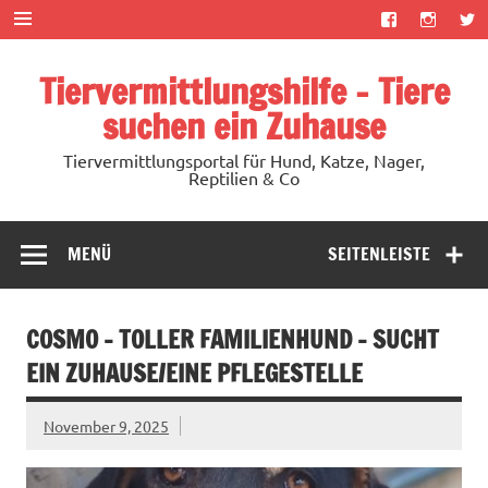
Zum
Inhalt
springen
Tiervermittlungshilfe – Tiere
suchen ein Zuhause
Tiervermittlungsportal für Hund, Katze, Nager,
Reptilien & Co
MENÜ
SEITENLEISTE
COSMO – TOLLER FAMILIENHUND – SUCHT
EIN ZUHAUSE/EINE PFLEGESTELLE
November 9, 2025