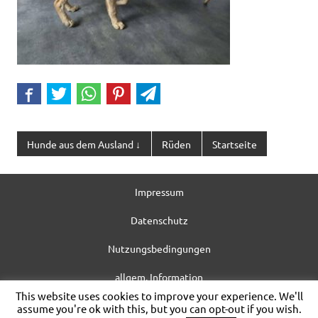
Hunde aus dem Ausland ↓
Rüden
Startseite
Impressum
Datenschutz
Nutzungsbedingungen
allgem. Information
This website uses cookies to improve your experience. We'll
WordPress-Theme: Dynamic News von ThemeZee.
assume you're ok with this, but you can opt-out if you wish.