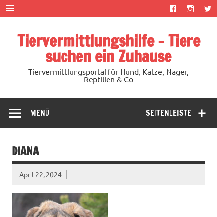
Zum
Inhalt
springen
Tiervermittlungshilfe – Tiere
suchen ein Zuhause
Tiervermittlungsportal für Hund, Katze, Nager,
Reptilien & Co
MENÜ
SEITENLEISTE
DIANA
April 22, 2024