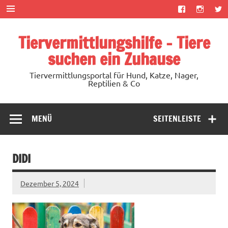
Zum
Inhalt
springen
Tiervermittlungshilfe – Tiere
suchen ein Zuhause
Tiervermittlungsportal für Hund, Katze, Nager,
Reptilien & Co
MENÜ
SEITENLEISTE
DIDI
Dezember 5, 2024