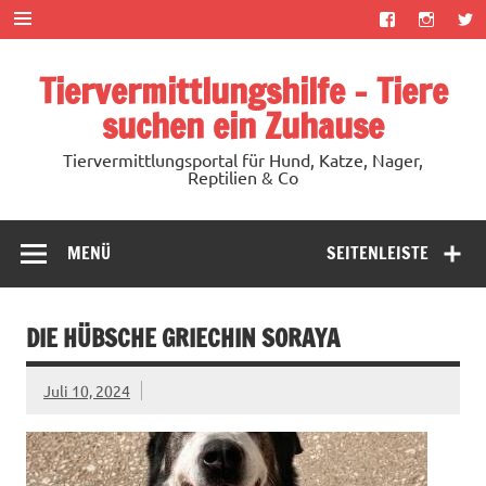
Zum
Inhalt
springen
Tiervermittlungshilfe – Tiere
suchen ein Zuhause
Tiervermittlungsportal für Hund, Katze, Nager,
Reptilien & Co
MENÜ
SEITENLEISTE
DIE HÜBSCHE GRIECHIN SORAYA
Juli 10, 2024