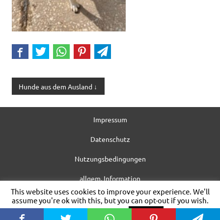
Hunde aus dem Ausland ↓
Impressum
Datenschutz
Nutzungsbedingungen
allgem. Information
This website uses cookies to improve your experience. We'll
WordPress-Theme: Dynamic News von ThemeZee.
assume you're ok with this, but you can opt-out if you wish.
Cookie settings
ACCEPT