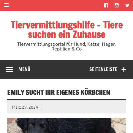
Zum
Inhalt
springen
Tiervermittlungshilfe – Tiere
suchen ein Zuhause
Tiervermittlungsportal für Hund, Katze, Nager,
Reptilien & Co
MENÜ
SEITENLEISTE
EMILY SUCHT IHR EIGENES KÖRBCHEN
März 29, 2024