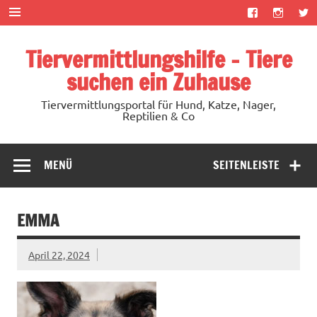
Zum
Inhalt
springen
Tiervermittlungshilfe – Tiere
suchen ein Zuhause
Tiervermittlungsportal für Hund, Katze, Nager,
Reptilien & Co
MENÜ
SEITENLEISTE
EMMA
April 22, 2024