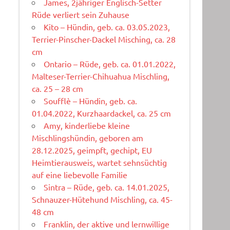
James, 2jähriger Englisch-Setter
Rüde verliert sein Zuhause
Kito – Hündin, geb. ca. 03.05.2023,
Terrier-Pinscher-Dackel Misching, ca. 28
cm
Ontario – Rüde, geb. ca. 01.01.2022,
Malteser-Terrier-Chihuahua Mischling,
ca. 25 – 28 cm
Soufflè – Hündin, geb. ca.
01.04.2022, Kurzhaardackel, ca. 25 cm
Amy, kinderliebe kleine
Mischlingshündin, geboren am
28.12.2025, geimpft, gechipt, EU
Heimtierausweis, wartet sehnsüchtig
auf eine liebevolle Familie
Sintra – Rüde, geb. ca. 14.01.2025,
Schnauzer-Hütehund Mischling, ca. 45-
48 cm
Franklin, der aktive und lernwillige