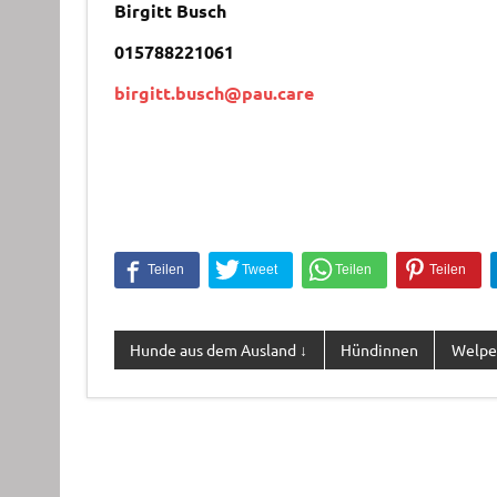
Birgitt Busch
015788221061
birgitt.busch@pau.care
Hunde aus dem Ausland ↓
Hündinnen
Welpe