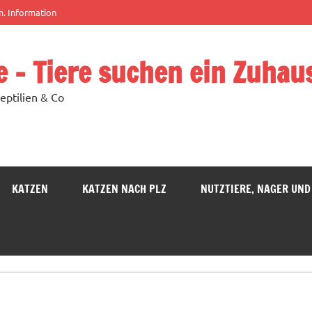
m. Information
e – Tiere suchen ein Zuhau
eptilien & Co
KATZEN
KATZEN NACH PLZ
NUTZTIERE, NAGER UND