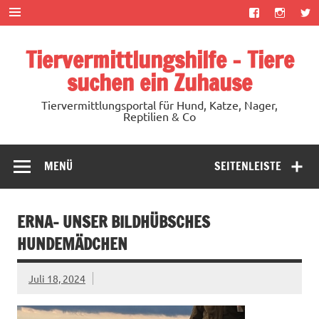
Zum
Inhalt
springen
Tiervermittlungshilfe – Tiere
suchen ein Zuhause
Tiervermittlungsportal für Hund, Katze, Nager,
Reptilien & Co
MENÜ
SEITENLEISTE
ERNA- UNSER BILDHÜBSCHES
HUNDEMÄDCHEN
Juli 18, 2024