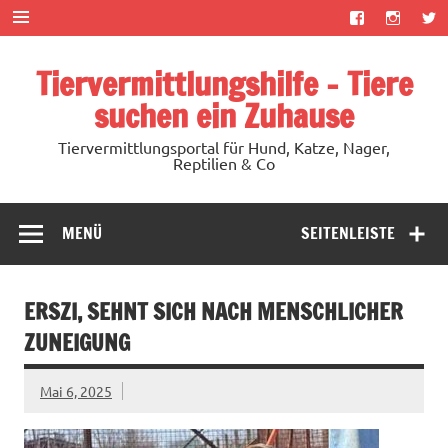
Zum
Inhalt
springen
Tiervermittlungshilfe – Tiere
suchen ein Zuhause
Tiervermittlungsportal für Hund, Katze, Nager,
Reptilien & Co
MENÜ
SEITENLEISTE
ERSZI, SEHNT SICH NACH MENSCHLICHER
ZUNEIGUNG
Mai 6, 2025