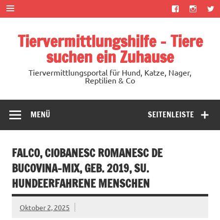
Zum
Inhalt
springen
Tiervermittlungshilfe – Tiere
suchen ein Zuhause
Tiervermittlungsportal für Hund, Katze, Nager,
Reptilien & Co
MENÜ
SEITENLEISTE
FALCO, CIOBANESC ROMANESC DE
BUCOVINA-MIX, GEB. 2019, SU.
HUNDEERFAHRENE MENSCHEN
Oktober 2, 2025