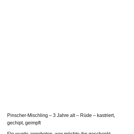
Pinscher-Mischling – 3 Jahre alt – Rüde – kastriert,
gechipt, geimpft
Flo wurde angeboten „wer möchte ihn geschenkt