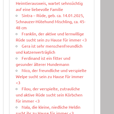
Heimtierausweis, wartet sehnsüchtig
auf eine liebevolle Familie
Sintra – Rüde, geb. ca. 14.01.2025,
Schnauzer-Hütehund Mischling, ca. 45-
48 cm
Franklin, der aktive und lernwillige
Rüde sucht sein zu Hause für immer <3
Gera ist sehr menschenfreundlich
und katzenverträglich
Ferdinand ist ein fitter und
gesunder älterer Hundemann
Nico, der freundliche und verspielte
Welpe sucht sein zu Hause für immer
<3
Filou, der verspielte, zutrauliche
und aktive Rüde sucht sein Körbchen
für immer <3
Nala, die kleine, niedliche Heldin
sucht ihr zu Hause für immer <3