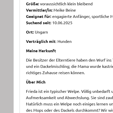
Größe:
voraussichtlich klein bleibend
Vermittler/in:
Meike Beine
Geeignet für:
engagierte Anfänger, sportliche M
Suchend seit:
10.06.2025
Ort:
Ungarn
Verträglich mit
: Hunden
Meine Herkunft
Die Besitzer der Elterntiere haben den Wurf ins 
und ein Dackelmischling; die Mama wurde kastri
richtiges Zuhause reisen können.
Über Mich
Frieda ist ein typischer Welpe. Völlig unbedarft
Aufmerksamkeit und Abwechslung. Sie sind zaube
Natürlich muss ein Welpe noch einiges lernen u
des Mops oder des Dackels durchkommt? Wir wiss