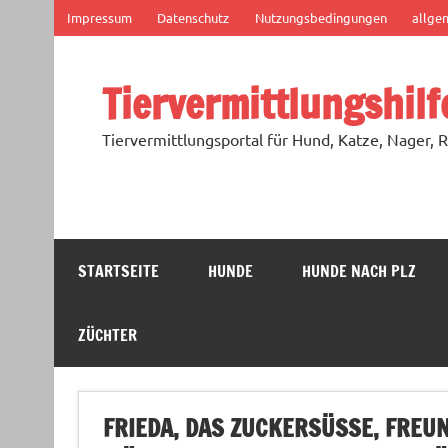
Zum
Impressum
Datenschutz
Nutzungsbedingungen
allge
Inhalt
springen
Tiervermittlungshilf
Tiervermittlungsportal für Hund, Katze, Nager, R
STARTSEITE
HUNDE
HUNDE NACH PLZ
ZÜCHTER
FRIEDA, DAS ZUCKERSÜSSE, FREUN