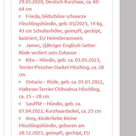
29.05.2020, Deutsch Kurzhaar, ca. 60-
64 cm
Frieda, bildschöne schwarze
Mischlingshündin, geb. 05/2025, 14 kg,
43 cm Schulterhöhe, geimpft, gechipt,
kastriert, EU Heimtierausweis
James, 2jähriger Englisch-Setter
Rüde verliert sein Zuhause
Kito – Hündin, geb. ca. 03.05.2023,
Terrier-Pinscher-Dackel Misching, ca. 28
cm
Ontario – Rüde, geb. ca. 01.01.2022,
Malteser-Terrier-Chihuahua Mischling,
ca. 25 – 28 cm
Soufflè – Hündin, geb. ca.
01.04.2022, Kurzhaardackel, ca. 25 cm
Amy, kinderliebe kleine
Mischlingshündin, geboren am
28.12.2025, geimpft, gechipt, EU