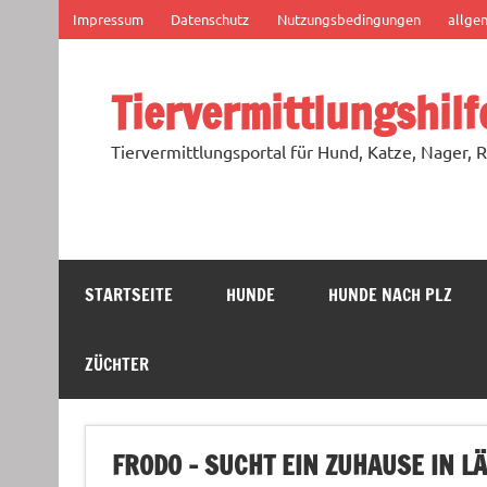
Zum
Impressum
Datenschutz
Nutzungsbedingungen
allge
Inhalt
springen
Tiervermittlungshilf
Tiervermittlungsportal für Hund, Katze, Nager, R
STARTSEITE
HUNDE
HUNDE NACH PLZ
ZÜCHTER
FRODO – SUCHT EIN ZUHAUSE IN 