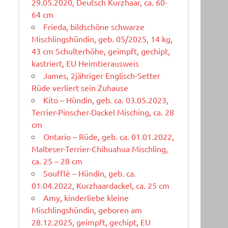
29.05.2020, Deutsch Kurzhaar, ca. 60-
64 cm
Frieda, bildschöne schwarze
Mischlingshündin, geb. 05/2025, 14 kg,
43 cm Schulterhöhe, geimpft, gechipt,
kastriert, EU Heimtierausweis
James, 2jähriger Englisch-Setter
Rüde verliert sein Zuhause
Kito – Hündin, geb. ca. 03.05.2023,
Terrier-Pinscher-Dackel Misching, ca. 28
cm
Ontario – Rüde, geb. ca. 01.01.2022,
Malteser-Terrier-Chihuahua Mischling,
ca. 25 – 28 cm
Soufflè – Hündin, geb. ca.
01.04.2022, Kurzhaardackel, ca. 25 cm
Amy, kinderliebe kleine
Mischlingshündin, geboren am
28.12.2025, geimpft, gechipt, EU