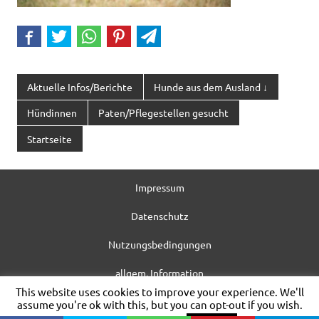
Aktuelle Infos/Berichte
Hunde aus dem Ausland ↓
Hündinnen
Paten/Pflegestellen gesucht
Startseite
Impressum
Datenschutz
Nutzungsbedingungen
allgem. Information
This website uses cookies to improve your experience. We'll
WordPress-Theme: Dynamic News von ThemeZee.
assume you're ok with this, but you can opt-out if you wish.