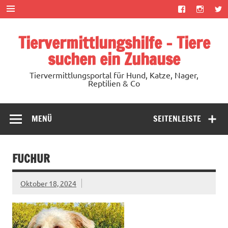
Zum
Inhalt
springen
Tiervermittlungshilfe – Tiere
suchen ein Zuhause
Tiervermittlungsportal für Hund, Katze, Nager,
Reptilien & Co
MENÜ
SEITENLEISTE
FUCHUR
Oktober 18, 2024