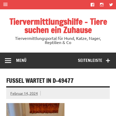
Zum
Inhalt
springen
Tiervermittlungshilfe – Tiere
suchen ein Zuhause
Tiervermittlungsportal für Hund, Katze, Nager,
Reptilien & Co
MENÜ
SEITENLEISTE
FUSSEL WARTET IN D-49477
Februar 14, 2024