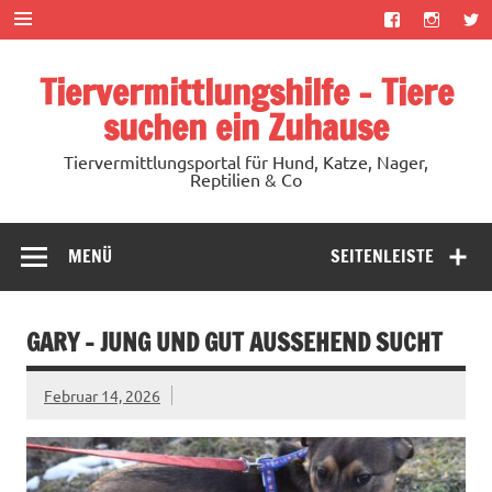
Zum
Inhalt
springen
Tiervermittlungshilfe – Tiere
suchen ein Zuhause
Tiervermittlungsportal für Hund, Katze, Nager,
Reptilien & Co
MENÜ
SEITENLEISTE
GARY – JUNG UND GUT AUSSEHEND SUCHT
Februar 14, 2026