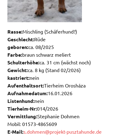
Rasse:
Mischling (Schäferhund?)
Geschlecht:
Rüde
geboren:
ca. 08/2025
Farbe:
braun schwarz meliert
Schulterhöhe:
ca. 31 cm (wächst noch)
Gewicht:
ca. 8 kg (Stand 02/2026)
kastriert:
nein
Aufenthaltsort:
Tierheim Orosháza
Aufnahmedatum:
16.01.2026
Listenhund:
nein
Tierheim-Nr:
014/2026
Vermittlung:
Stephanie Dohmen
Mobil: 01573-4865609
E-Mail:
s.dohmen@projekt-pusztahunde.de