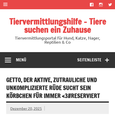
Zum
Inhalt
springen
Tiervermittlungshilfe – Tiere
suchen ein Zuhause
Tiervermittlungsportal für Hund, Katze, Nager,
Reptilien & Co
MENÜ
SEITENLEISTE
GETTO, DER AKTIVE, ZUTRAULICHE UND
UNKOMPLIZIERTE RÜDE SUCHT SEIN
KÖRBCHEN FÜR IMMER <3//RESERVIERT
Dezember 20, 2025