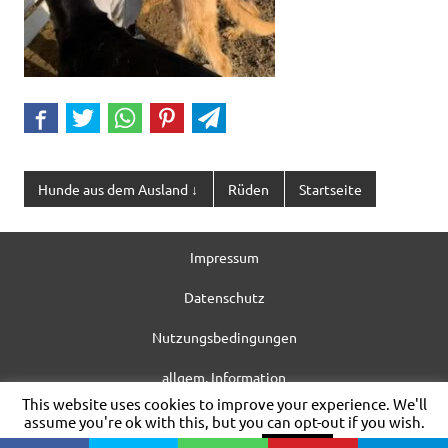
Hunde aus dem Ausland ↓
Rüden
Startseite
Impressum
Datenschutz
Nutzungsbedingungen
allgem. Information
This website uses cookies to improve your experience. We'll
WordPress-Theme: Dynamic News von ThemeZee.
assume you're ok with this, but you can opt-out if you wish.