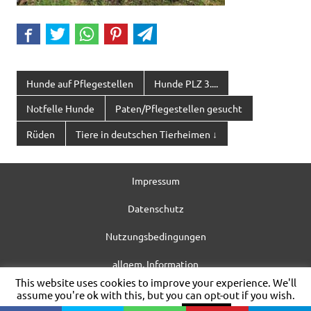
Hunde auf Pflegestellen
Hunde PLZ 3....
Notfelle Hunde
Paten/Pflegestellen gesucht
Rüden
Tiere in deutschen Tierheimen ↓
Impressum
Datenschutz
Nutzungsbedingungen
allgem. Information
This website uses cookies to improve your experience. We'll
WordPress-Theme: Dynamic News von ThemeZee.
assume you're ok with this, but you can opt-out if you wish.