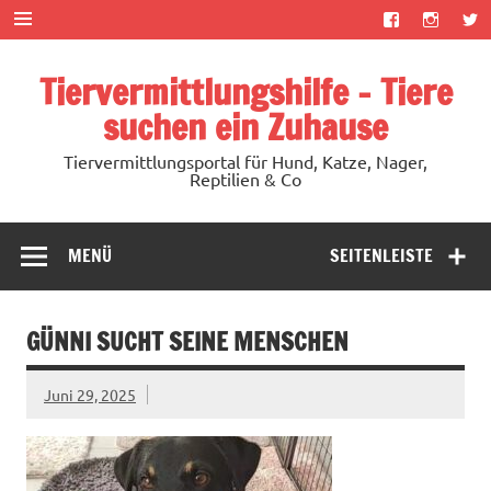
Zum
Inhalt
springen
Tiervermittlungshilfe – Tiere
suchen ein Zuhause
Tiervermittlungsportal für Hund, Katze, Nager,
Reptilien & Co
MENÜ
SEITENLEISTE
GÜNNI SUCHT SEINE MENSCHEN
Juni 29, 2025