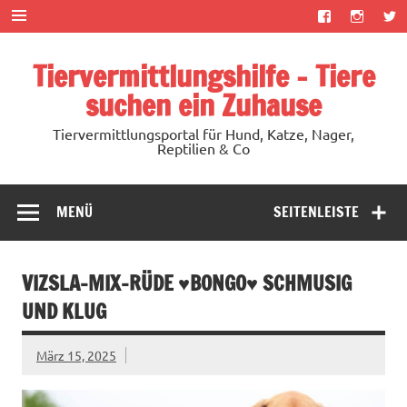
Zum
Inhalt
springen
Tiervermittlungshilfe – Tiere
suchen ein Zuhause
Tiervermittlungsportal für Hund, Katze, Nager,
Reptilien & Co
MENÜ
SEITENLEISTE
VIZSLA-MIX-RÜDE ♥BONGO♥ SCHMUSIG
UND KLUG
März 15, 2025