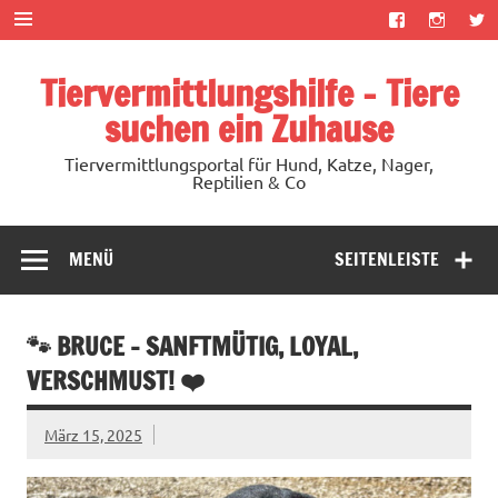
Zum
Inhalt
springen
Tiervermittlungshilfe – Tiere
suchen ein Zuhause
Tiervermittlungsportal für Hund, Katze, Nager,
Reptilien & Co
MENÜ
SEITENLEISTE
🐾 BRUCE – SANFTMÜTIG, LOYAL,
VERSCHMUST! ❤️
März 15, 2025