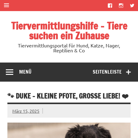
Zum
Inhalt
springen
Tiervermittlungshilfe – Tiere
suchen ein Zuhause
Tiervermittlungsportal für Hund, Katze, Nager,
Reptilien & Co
MENÜ
SEITENLEISTE
🐾 DUKE – KLEINE PFOTE, GROSSE LIEBE! ❤️
März 15, 2025