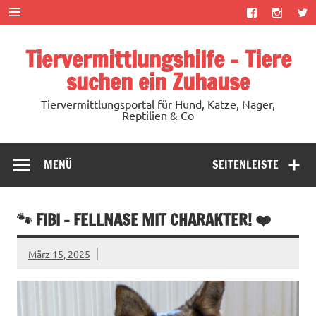
Zum
Inhalt
springen
Tiervermittlungshilfe – Tiere
suchen ein Zuhause
Tiervermittlungsportal für Hund, Katze, Nager,
Reptilien & Co
MENÜ
SEITENLEISTE
🐾 FIBI – FELLNASE MIT CHARAKTER! ❤️
März 15, 2025