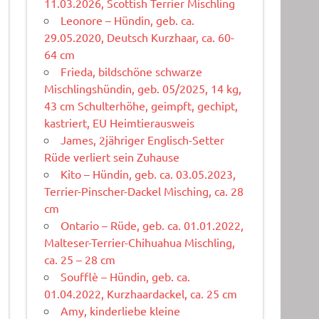
11.03.2026, Scottish Terrier Mischling
Leonore – Hündin, geb. ca.
29.05.2020, Deutsch Kurzhaar, ca. 60-
64 cm
Frieda, bildschöne schwarze
Mischlingshündin, geb. 05/2025, 14 kg,
43 cm Schulterhöhe, geimpft, gechipt,
kastriert, EU Heimtierausweis
James, 2jähriger Englisch-Setter
Rüde verliert sein Zuhause
Kito – Hündin, geb. ca. 03.05.2023,
Terrier-Pinscher-Dackel Misching, ca. 28
cm
Ontario – Rüde, geb. ca. 01.01.2022,
Malteser-Terrier-Chihuahua Mischling,
ca. 25 – 28 cm
Soufflè – Hündin, geb. ca.
01.04.2022, Kurzhaardackel, ca. 25 cm
Amy, kinderliebe kleine