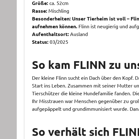
Größe:
ca. 52cm
Rasse:
Mischling
Besonderheiten:
Unser Tierheim ist voll – Fl
aufnehmen können.
Flinn ist neugierig und auf
Aufenthaltsort:
Ausland
Status:
03/2025
So kam FLINN zu uns
Der kleine Flinn sucht ein Dach über den Kopf. Da
Start ins Leben. Zusammen mit seiner Mutter un
Tierschützer die kleine Hundefamilie fanden. Di
Ihr Misstrauen war Menschen gegenüber zu groß.
aufgepäppelt und grundimmunisiert wurde. Danac
So verhält sich FLIN