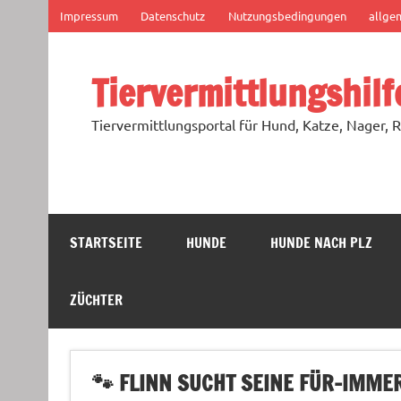
Zum
Impressum
Datenschutz
Nutzungsbedingungen
allge
Inhalt
springen
Tiervermittlungshilf
Tiervermittlungsportal für Hund, Katze, Nager, R
STARTSEITE
HUNDE
HUNDE NACH PLZ
ZÜCHTER
🐾 FLINN SUCHT SEINE FÜR-IMMER