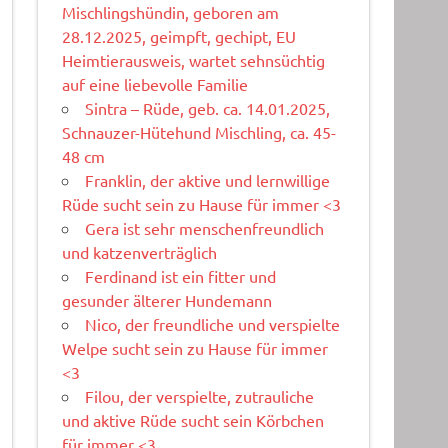
Mischlingshündin, geboren am
28.12.2025, geimpft, gechipt, EU
Heimtierausweis, wartet sehnsüchtig
auf eine liebevolle Familie
Sintra – Rüde, geb. ca. 14.01.2025,
Schnauzer-Hütehund Mischling, ca. 45-
48 cm
Franklin, der aktive und lernwillige
Rüde sucht sein zu Hause für immer <3
Gera ist sehr menschenfreundlich
und katzenverträglich
Ferdinand ist ein fitter und
gesunder älterer Hundemann
Nico, der freundliche und verspielte
Welpe sucht sein zu Hause für immer
<3
Filou, der verspielte, zutrauliche
und aktive Rüde sucht sein Körbchen
für immer <3