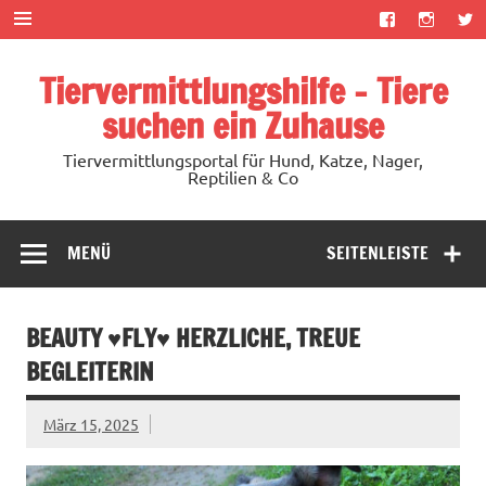
Zum
Inhalt
springen
Tiervermittlungshilfe – Tiere
suchen ein Zuhause
Tiervermittlungsportal für Hund, Katze, Nager,
Reptilien & Co
MENÜ
SEITENLEISTE
BEAUTY ♥FLY♥ HERZLICHE, TREUE
BEGLEITERIN
März 15, 2025