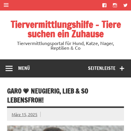
Zum
Inhalt
springen
Tiervermittlungshilfe – Tiere
suchen ein Zuhause
Tiervermittlungsportal für Hund, Katze, Nager,
Reptilien & Co
MENÜ
SEITENLEISTE
GARO 💗 NEUGIERIG, LIEB & SO
LEBENSFROH!
März 15, 2025