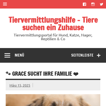
Zum
Inhalt
springen
Tiervermittlungshilfe – Tiere
suchen ein Zuhause
Tiervermittlungsportal für Hund, Katze, Nager,
Reptilien & Co
MENÜ
SEITENLEISTE
🐾 GRACE SUCHT IHRE FAMILIE ❤️
März 15, 2025