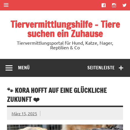
Zum
Inhalt
springen
Tiervermittlungshilfe – Tiere
suchen ein Zuhause
Tiervermittlungsportal für Hund, Katze, Nager,
Reptilien & Co
MENÜ
SEITENLEISTE
🐾 KORA HOFFT AUF EINE GLÜCKLICHE
ZUKUNFT ❤️
März 15, 2025