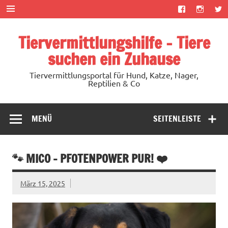
Zum
Inhalt
springen
Tiervermittlungshilfe – Tiere
suchen ein Zuhause
Tiervermittlungsportal für Hund, Katze, Nager,
Reptilien & Co
MENÜ
SEITENLEISTE
🐾 MICO – PFOTENPOWER PUR! ❤️
März 15, 2025