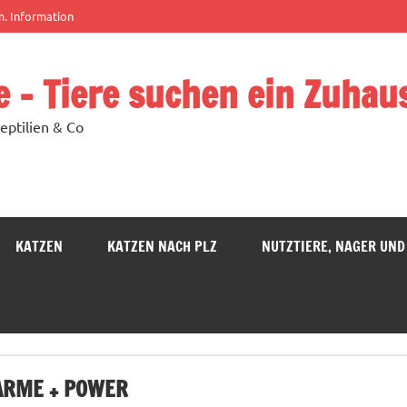
m. Information
e – Tiere suchen ein Zuhau
eptilien & Co
KATZEN
KATZEN NACH PLZ
NUTZTIERE, NAGER UND
HARME + POWER