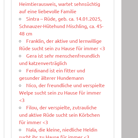
Heimtierausweis, wartet sehnsüchtig
auf eine liebevolle Familie
Sintra – Rüde, geb. ca. 14.01.2025,
Schnauzer-Hütehund Mischling, ca. 45-
48 cm
Franklin, der aktive und lernwillige
Rüde sucht sein zu Hause für immer <3
Gera ist sehr menschenfreundlich
und katzenverträglich
Ferdinand ist ein fitter und
gesunder älterer Hundemann
Nico, der freundliche und verspielte
Welpe sucht sein zu Hause für immer
<3
Filou, der verspielte, zutrauliche
und aktive Rüde sucht sein Körbchen
für immer <3
Nala, die kleine, niedliche Heldin
sucht ihr zu Hause für immer <3