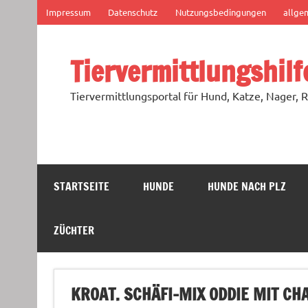
Zum
Impressum
Datenschutz
Nutzungsbedingungen
allge
Inhalt
springen
Tiervermittlungshilf
Tiervermittlungsportal für Hund, Katze, Nager, R
STARTSEITE
HUNDE
HUNDE NACH PLZ
ZÜCHTER
KROAT. SCHÄFI-MIX ODDIE MIT C