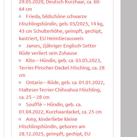
29.05.2020, Deutsch Kurzhaar, ca. 60-
64 cm
Frieda, bildschöne schwarze
Mischlingshündin, geb. 05/2025, 14 kg,
43 cm Schulterhöhe, geimpft, gechipt,
kastriert, EU Heimtierausweis
James, 2jähriger Englisch-Setter
Rüde verliert sein Zuhause
Kito – Hündin, geb. ca. 03.05.2023,
Terrier-Pinscher-Dackel Misching, ca. 28
cm
Ontario – Rüde, geb. ca. 01.01.2022,
Malteser-Terrier-Chihuahua Mischling,
ca. 25 – 28 cm
Soufflè – Hündin, geb. ca.
01.04.2022, Kurzhaardackel, ca. 25 cm
Amy, kinderliebe kleine
Mischlingshündin, geboren am
28.12.2025, geimpft, gechipt, EU