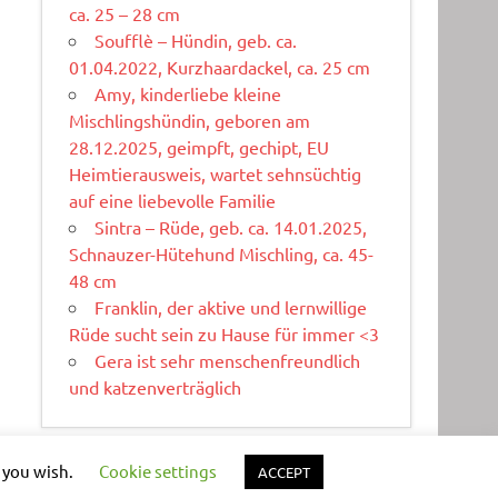
ca. 25 – 28 cm
Soufflè – Hündin, geb. ca.
01.04.2022, Kurzhaardackel, ca. 25 cm
Amy, kinderliebe kleine
Mischlingshündin, geboren am
28.12.2025, geimpft, gechipt, EU
Heimtierausweis, wartet sehnsüchtig
auf eine liebevolle Familie
Sintra – Rüde, geb. ca. 14.01.2025,
Schnauzer-Hütehund Mischling, ca. 45-
48 cm
Franklin, der aktive und lernwillige
Rüde sucht sein zu Hause für immer <3
Gera ist sehr menschenfreundlich
und katzenverträglich
f you wish.
Cookie settings
ACCEPT
WordPress-Theme: Dynamic News von ThemeZee.