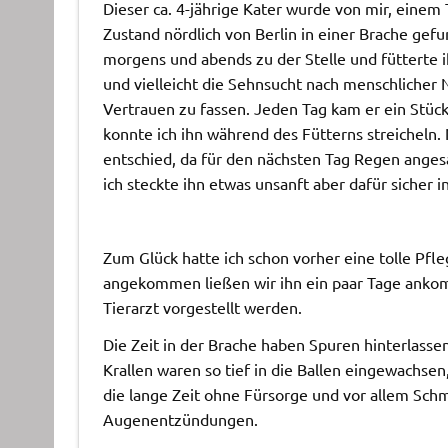
Dieser ca. 4-jährige Kater wurde von mir, einem
Zustand nördlich von Berlin in einer Brache gefun
morgens und abends zu der Stelle und fütterte i
und vielleicht die Sehnsucht nach menschlicher 
Vertrauen zu fassen. Jeden Tag kam er ein Stück
konnte ich ihn während des Fütterns streicheln.
entschied, da für den nächsten Tag Regen angesa
ich steckte ihn etwas unsanft aber dafür sicher i
Zum Glück hatte ich schon vorher eine tolle Pfleg
angekommen ließen wir ihn ein paar Tage ankom
Tierarzt vorgestellt werden.
Die Zeit in der Brache haben Spuren hinterlasse
Krallen waren so tief in die Ballen eingewachsen,
die lange Zeit ohne Fürsorge und vor allem Schm
Augenentzündungen.