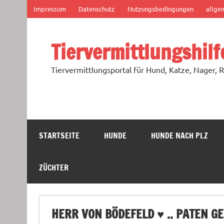
Zum
Impressum
Datenschutz
Nutzungsbedingungen
allge
Inhalt
springen
Tiervermittlungshilf
Tiervermittlungsportal für Hund, Katze, Nager, R
STARTSEITE
HUNDE
HUNDE NACH PLZ
ZÜCHTER
HERR VON BÖDEFELD ♥ .. PATEN G