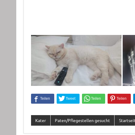
Kater
Paten/Pflegestellen gesucht
Startsei