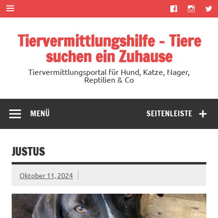
Zum
Inhalt
springen
Tiervermittlungshilfe – Tiere
suchen ein Zuhause
Tiervermittlungsportal für Hund, Katze, Nager,
Reptilien & Co
MENÜ
SEITENLEISTE
JUSTUS
Oktober 11, 2024