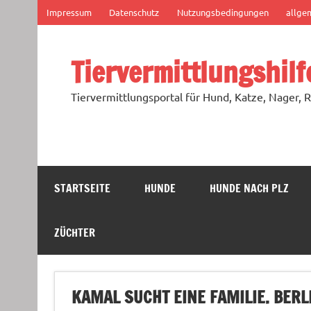
Zum
Impressum
Datenschutz
Nutzungsbedingungen
allge
Inhalt
springen
Tiervermittlungshilf
Tiervermittlungsportal für Hund, Katze, Nager, R
STARTSEITE
HUNDE
HUNDE NACH PLZ
ZÜCHTER
KAMAL SUCHT EINE FAMILIE. BERL