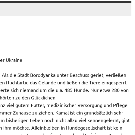
er Ukraine
 Als die Stadt Borodyanka unter Beschuss geriet, verließen
en fluchtartig das Gelände und ließen die Tiere eingesperrt
rte sich niemand um die u.a. 485 Hunde. Nur etwa 280 von
hörten zu den Glücklichen.
ganz viel gutem Futter, medizinischer Versorgung und Pflege
r-Immer-Zuhause zu ziehen. Kamal ist ein grundsätzlich sehr
m bisherigen Leben noch nicht allzu viel kennengelernt, gibt
 ihm möchte. Alleinbleiben in Hundegesellschaft ist kein
e man austesten und ggf. entsprechend trainieren. Kamal