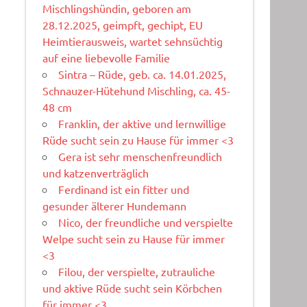
Mischlingshündin, geboren am
28.12.2025, geimpft, gechipt, EU
Heimtierausweis, wartet sehnsüchtig
auf eine liebevolle Familie
Sintra – Rüde, geb. ca. 14.01.2025,
Schnauzer-Hütehund Mischling, ca. 45-
48 cm
Franklin, der aktive und lernwillige
Rüde sucht sein zu Hause für immer <3
Gera ist sehr menschenfreundlich
und katzenverträglich
Ferdinand ist ein fitter und
gesunder älterer Hundemann
Nico, der freundliche und verspielte
Welpe sucht sein zu Hause für immer
<3
Filou, der verspielte, zutrauliche
und aktive Rüde sucht sein Körbchen
für immer <3