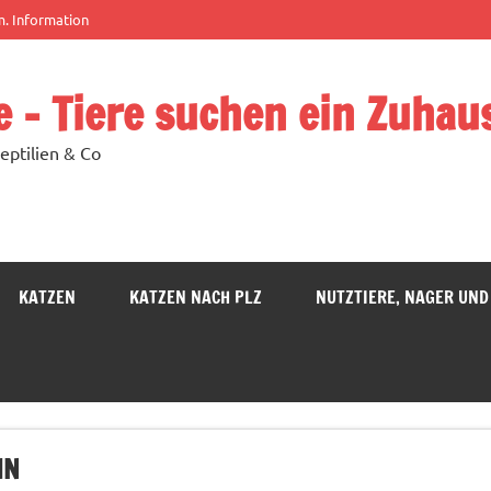
m. Information
e – Tiere suchen ein Zuhau
eptilien & Co
KATZEN
KATZEN NACH PLZ
NUTZTIERE, NAGER UND
IN