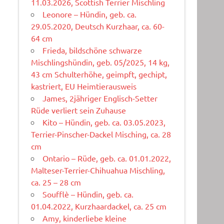
11.03.2026, Scottish Terrier Mischling
Leonore – Hündin, geb. ca.
29.05.2020, Deutsch Kurzhaar, ca. 60-
64 cm
Frieda, bildschöne schwarze
Mischlingshündin, geb. 05/2025, 14 kg,
43 cm Schulterhöhe, geimpft, gechipt,
kastriert, EU Heimtierausweis
James, 2jähriger Englisch-Setter
Rüde verliert sein Zuhause
Kito – Hündin, geb. ca. 03.05.2023,
Terrier-Pinscher-Dackel Misching, ca. 28
cm
Ontario – Rüde, geb. ca. 01.01.2022,
Malteser-Terrier-Chihuahua Mischling,
ca. 25 – 28 cm
Soufflè – Hündin, geb. ca.
01.04.2022, Kurzhaardackel, ca. 25 cm
Amy, kinderliebe kleine