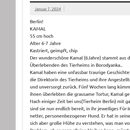
Januar 7, 2024
Berlin!
KAMAL
55 cm hoch
Alter 6-7 Jahre
Kastriert, geimpft, chip
Der wunderschöne Kamal (6Jahre) stammt aus d
Überlebenden des Tierheims in Borodyanka..
Kamal haben eine unfassbar traurige Geschichte:
die Direktorin des Tierheims und ihre Angestellt
und unversorgt zurück. Fünf Wochen lang kümme
ihnen überlebten die grausame Tortur, Kamal ge
Nach einiger Zeit bei uns(Tierheim Berlin) mit 
sind sie nun endlich bereit, in ihr jeweiliges Fü
netter, personenbezogener Hund. Er hat in seine
sich aber große Mühe zu verstehen, was man von
Problem, ob er ganz alleine bleiben kann, müsst