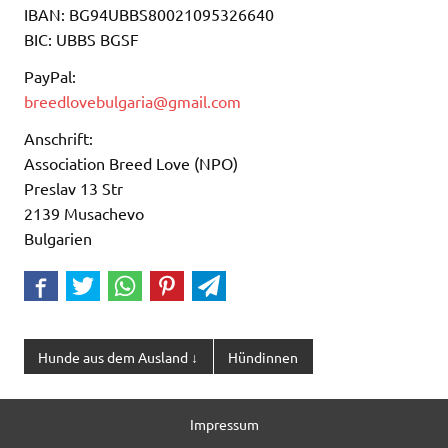
IBAN: BG94UBBS80021095326640
BIC: UBBS BGSF
PayPal:
breedlovebulgaria@gmail.com
Anschrift:
Association Breed Love (NPO)
Preslav 13 Str
2139 Musachevo
Bulgarien
Hunde aus dem Ausland ↓
Hündinnen
Impressum