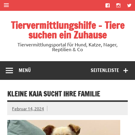
Zum
Inhalt
springen
Tiervermittlungshilfe – Tiere
suchen ein Zuhause
Tiervermittlungsportal für Hund, Katze, Nager,
Reptilien & Co
MENÜ
SEITENLEISTE
KLEINE KAJA SUCHT IHRE FAMILIE
Februar 14, 2024