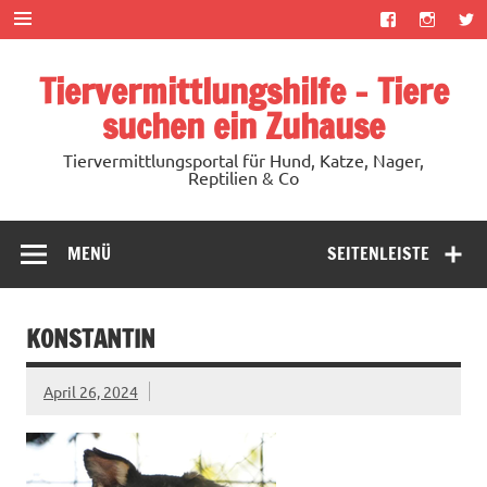
Zum
Inhalt
springen
Tiervermittlungshilfe – Tiere
suchen ein Zuhause
Tiervermittlungsportal für Hund, Katze, Nager,
Reptilien & Co
MENÜ
SEITENLEISTE
KONSTANTIN
April 26, 2024