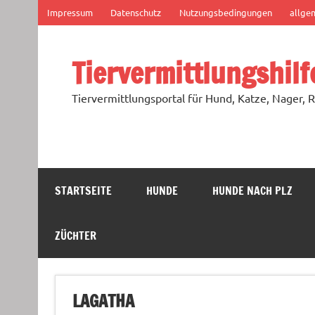
Zum
Impressum
Datenschutz
Nutzungsbedingungen
allge
Inhalt
springen
Tiervermittlungshilf
Tiervermittlungsportal für Hund, Katze, Nager, R
STARTSEITE
HUNDE
HUNDE NACH PLZ
ZÜCHTER
LAGATHA