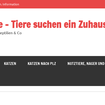
m. Information
e – Tiere suchen ein Zuhau
eptilien & Co
KATZEN
KATZEN NACH PLZ
NUTZTIERE, NAGER UND