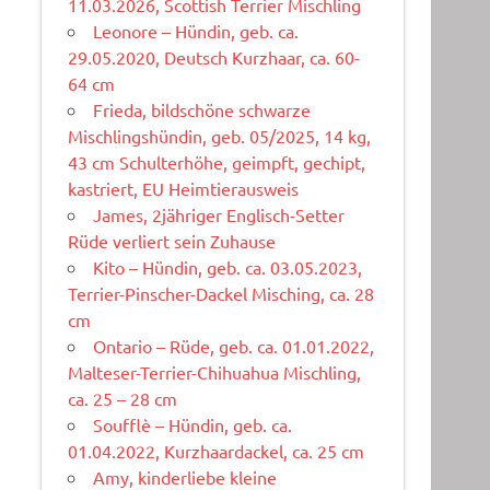
11.03.2026, Scottish Terrier Mischling
Leonore – Hündin, geb. ca.
29.05.2020, Deutsch Kurzhaar, ca. 60-
64 cm
Frieda, bildschöne schwarze
Mischlingshündin, geb. 05/2025, 14 kg,
43 cm Schulterhöhe, geimpft, gechipt,
kastriert, EU Heimtierausweis
James, 2jähriger Englisch-Setter
Rüde verliert sein Zuhause
Kito – Hündin, geb. ca. 03.05.2023,
Terrier-Pinscher-Dackel Misching, ca. 28
cm
Ontario – Rüde, geb. ca. 01.01.2022,
Malteser-Terrier-Chihuahua Mischling,
ca. 25 – 28 cm
Soufflè – Hündin, geb. ca.
01.04.2022, Kurzhaardackel, ca. 25 cm
Amy, kinderliebe kleine