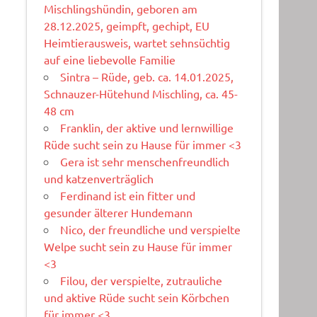
Mischlingshündin, geboren am
28.12.2025, geimpft, gechipt, EU
Heimtierausweis, wartet sehnsüchtig
auf eine liebevolle Familie
Sintra – Rüde, geb. ca. 14.01.2025,
Schnauzer-Hütehund Mischling, ca. 45-
48 cm
Franklin, der aktive und lernwillige
Rüde sucht sein zu Hause für immer <3
Gera ist sehr menschenfreundlich
und katzenverträglich
Ferdinand ist ein fitter und
gesunder älterer Hundemann
Nico, der freundliche und verspielte
Welpe sucht sein zu Hause für immer
<3
Filou, der verspielte, zutrauliche
und aktive Rüde sucht sein Körbchen
für immer <3